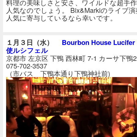
料理の美味しさと安さ、ワイルドな超手作
人気なのでしょう。 Bix&Markiのライブ
人気に寄与しているなら幸いです。
１月３日（水）
Bourbon House Lucif
使ルシフェル
京都市 左京区 下鴨 西林町 7-1 カーサ下鴨
075‐702‐3537
（市バス 下鴨本通り下鴨神社前)