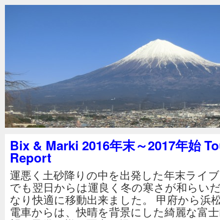
Bix & Marki 2016年末～2017年始 To
Report
運悪く土砂降りの中を出発した年末ライブ
でも翌日からは運良く冬の寒さが和らい
なり快適に移動出来ました。 甲府から浜
電車からは、快晴を背景にした綺麗な富士