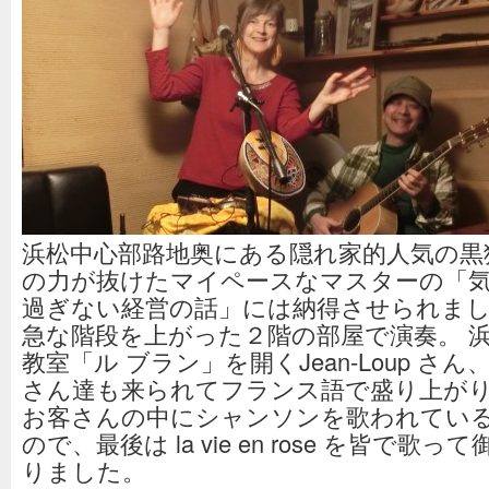
浜松中心部路地奥にある隠れ家的人気の黒
の力が抜けたマイペースなマスターの「
過ぎない経営の話」には納得させられまし
急な階段を上がった２階の部屋で演奏。 
教室「ル ブラン」を開くJean-Loup さ
さん達も来られてフランス語で盛り上が
お客さんの中にシャンソンを歌われてい
ので、最後は la vie en rose を皆で歌
りました。