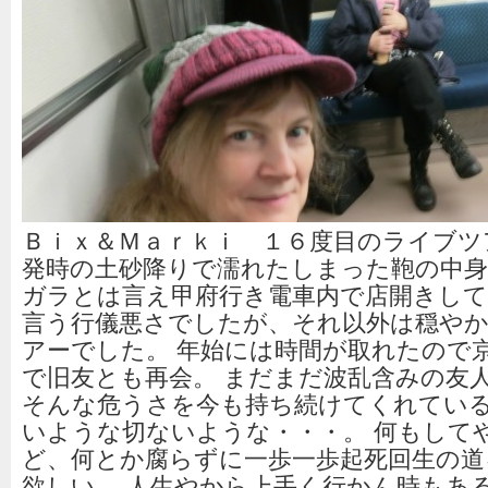
Ｂｉｘ＆Ｍａｒｋｉ １６度目のライブツ
発時の土砂降りで濡れたしまった鞄の中
ガラとは言え甲府行き電車内で店開きし
言う行儀悪さでしたが、それ以外は穏や
アーでした。 年始には時間が取れたので
で旧友とも再会。 まだまだ波乱含みの友
そんな危うさを今も持ち続けてくれてい
いような切ないような・・・。 何もして
ど、何とか腐らずに一歩一歩起死回生の道
欲しい。 人生やから上手く行かん時もあ