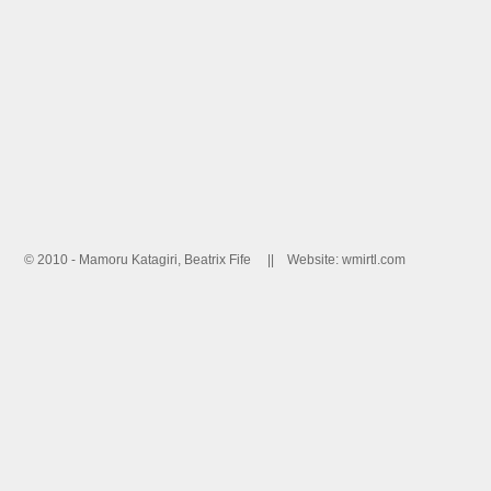
© 2010 - Mamoru Katagiri, Beatrix Fife ||
Website: wmirtl.com