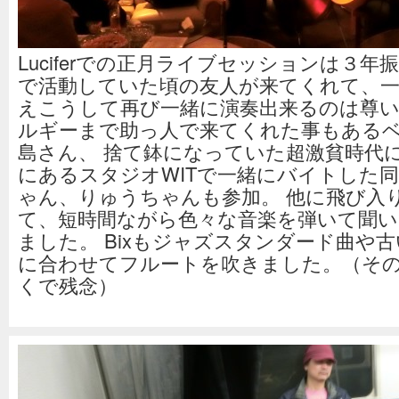
Luciferでの正月ライブセッションは３年
で活動していた頃の友人が来てくれて、
えこうして再び一緒に演奏出来るのは尊い
ルギーまで助っ人で来てくれた事もある
島さん、 捨て鉢になっていた超激貧時代
にあるスタジオWITで一緒にバイトした
ゃん、りゅうちゃんも参加。 他に飛び入
て、短時間ながら色々な音楽を弾いて聞い
ました。 Bixもジャズスタンダード曲や
に合わせてフルートを吹きました。（そ
くで残念）