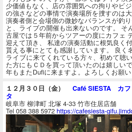
少価値もなく、店の雰囲気への拘りやビジ
の強さなどの事情で演奏場所を捜すのは大
演奏者側と会場側の微妙なバランスが釣り
と、ライブの開催も出来ないのです。 そ
古屋では５年前からツアーの度にカフェ 
迎えて頂き、 私達の演奏活動に根気良く
貰える事にとても感謝しています。 良く
ライブに来てくれている方々、初めて聴
た方にもＣＤを買って頂いたのは嬉しいです
年もまたDufiに来ますよ。よろしくお願
１２月３０日（金）
Café SIESTA カ
タ
岐阜市 柳津町 北塚 4-33 竹市住居店舗
Tel 058 388 5972
https://cafesiesta-gifu.jim