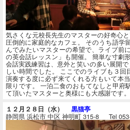
気さくな元校長先生のマスターの好奇心と
圧倒的に家庭的なカフェ。 そのうち語学
んでみたいマスターの希望で、ライブ前には
の英会話レッスン」も開催。 簡単な寸劇
会話実践練習は、意外と笑いの多い展開で
しい時間でした。 ここでのライブも３回
演奏する度に必ず来てくれる方もいて本
限りです。 一泊二食のおもてなしと甲府
て頂いたマスターと奥様にも大感謝です
１２月２８日（水）
黒猫亭
静岡県 浜松市 中区 神明町 315-8 Tel 053-4