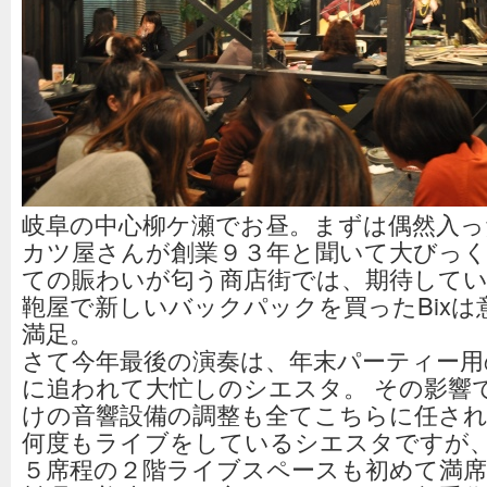
岐阜の中心柳ケ瀬でお昼。まずは偶然入っ
カツ屋さんが創業９３年と聞いて大びっく
ての賑わいが匂う商店街では、期待して
鞄屋で新しいバックパックを買ったBixは
満足。
さて今年最後の演奏は、年末パーティー用
に追われて大忙しのシエスタ。 その影響
けの音響設備の調整も全てこちらに任さ
何度もライブをしているシエスタですが
５席程の２階ライブスペースも初めて満席