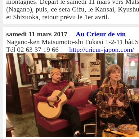
montagnes. Départ le samedi 11 mars vers Mat
(Nagano), puis, ce sera Gifu, le Kansai, Kyush
et Shizuoka, retour prévu le 1er avril.
samedi 11 mars 2017
Au Crieur de vin
Nagano-ken Matsumoto-shi Fukasi 1-2-11 bât.
Tél 02 63 37 19 66
http://crieur-japon.com/