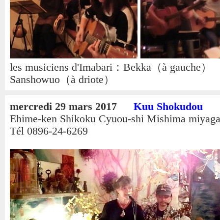
les musiciens d'Imabari：Bekka（à gauc
Sanshowuo（à driote）
mercredi 29 mars 2017
Kuu Shokudou
Ehime-ken Shikoku Cyuou-shi Mishima miyaga
Tél 0896-24-6269