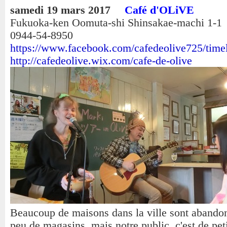
samedi 19 mars 2017
Café d'OLiVE
Fukuoka-ken Oomuta-shi Shinsakae-machi 1-
0944-54-8950
https://www.facebook.com/cafedeolive725/time
http://cafedeolive.wix.com/cafe-de-olive
Beaucoup de maisons dans la ville sont abandon
peu de magasins, mais notre public, c'est de pet