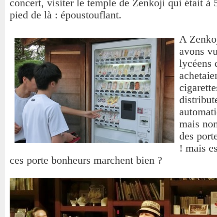
concert, visiter le temple de Zenkoji qui était à
pied de là : époustouflant.
A Zenkoj
avons v
lycéens 
achetaie
cigarett
distribut
automati
mais non 
des port
! mais e
ces porte bonheurs marchent bien ?